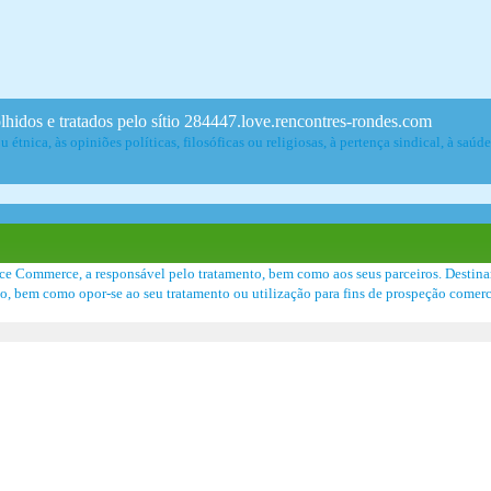
lhidos e tratados pelo sítio 284447.love.rencontres-rondes.com
étnica, às opiniões políticas, filosóficas ou religiosas, à pertença sindical, à saúd
ce Commerce, a responsável pelo tratamento, bem como aos seus parceiros. Destina
peito, bem como opor-se ao seu tratamento ou utilização para fins de prospeção come