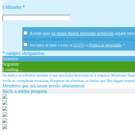
Utilizador
*
Aceito que
os meus dados pessoais sensíveis
sejam reco
Um dado pessoal sensível é uma informação relativa à origem racial ou 
Sou maior de idade e aceito as
CGUV
e a
Política de privacidade
.
*
* campos obrigatórios
Anterior
Seguinte
Loading...
Os dados recolhidos durante a sua inscrição destinam-se à empresa Boutique Fran
retificar, completar, atualizar, bloquear ou eliminar os dados que lhe digam res
Membros que iniciaram sessão ultimamente
Inicio a minha pesquisa