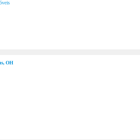
óveis
s, OH