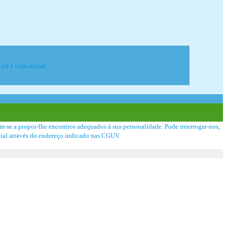
e ou à vida sexual
m-se a propor-lhe encontros adequados à sua personalidade. Pode interrogar-nos,
rcial através do endereço indicado nas CGUV.