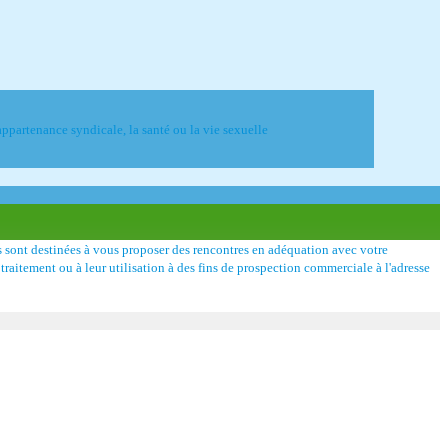
ppartenance syndicale, la santé ou la vie sexuelle
es sont destinées à vous proposer des rencontres en adéquation avec votre
 traitement ou à leur utilisation à des fins de prospection commerciale à l'adresse