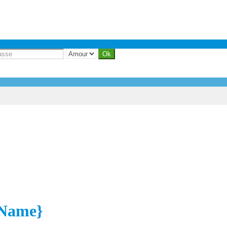
yName}