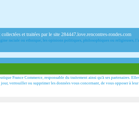
 collectées et traitées par le site 284447.love.rencontres-rondes.com
ine raciale ou ethnique, les opinions politiques, philosophiques ou religieuses, l’a
Boutique France Commerce, responsable du traitement ainsi qu'à ses partenaires. Ell
 à jour, verrouiller ou supprimer les données vous concernant, de vous opposer à leur