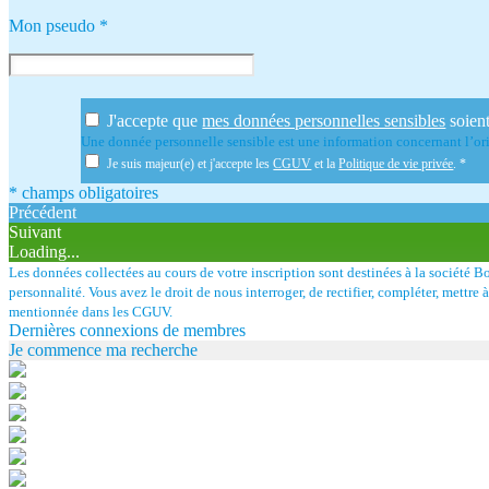
Mon pseudo
*
J'accepte que
mes données personnelles sensibles
soient
Une donnée personnelle sensible est une information concernant l’orig
Je suis majeur(e) et j'accepte les
CGUV
et la
Politique de vie privée
.
*
* champs obligatoires
Précédent
Suivant
Loading...
Les données collectées au cours de votre inscription sont destinées à la société 
personnalité. Vous avez le droit de nous interroger, de rectifier, compléter, mettre
mentionnée dans les CGUV.
Dernières connexions de membres
Je commence ma recherche