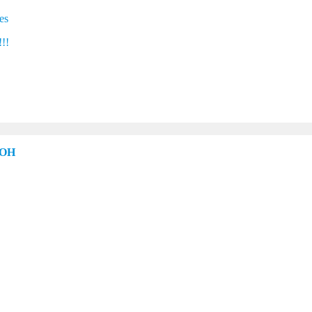
es
!!!
 OH